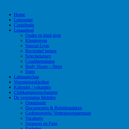
Sidebar
Home
Mobilee Woerden
Lesrooster
Contributie
Lesaanbod
Ouder en kind gym
Kleutergym
Special Gym
Recreatief turnen
Selectieturnen
Conditietraining
Body Shape – Steps
Dans
Lidmaatschap
Verenigingskleding
Kalender / vakanties
Clubkampioenschappen
De vereniging Mobilee
Organisatie
Documenten & Beleidsstukken
Gedragsregels/ Vertrouwenspersoon
Vacatures
Sponsors en Fans
Ereleden