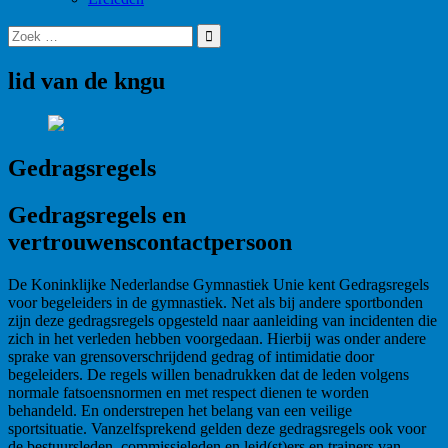
Zoek
op:
lid van de kngu
Gedragsregels
Pagina
Gedragsregels en
vertrouwenscontactpersoon
De Koninklijke Nederlandse Gymnastiek Unie kent Gedragsregels
voor begeleiders in de gymnastiek. Net als bij andere sportbonden
zijn deze gedragsregels opgesteld naar aanleiding van incidenten die
zich in het verleden hebben voorgedaan. Hierbij was onder andere
sprake van grensoverschrijdend gedrag of intimidatie door
begeleiders. De regels willen benadrukken dat de leden volgens
normale fatsoensnormen en met respect dienen te worden
behandeld. En onderstrepen het belang van een veilige
sportsituatie. Vanzelfsprekend gelden deze gedragsregels ook voor
de bestuursleden, commissieleden en leid(st)ers en trainers van